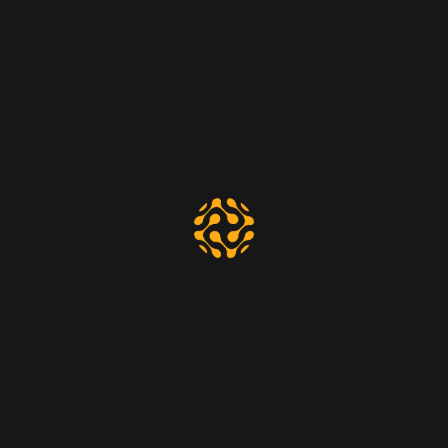
SUBSCRIBETE
Si desea tener información acerca de
productos y servicios de Ownk, ingrese su
correo a continuación. No se le enviará Spam ni
se compartirán sus datos a terceros.