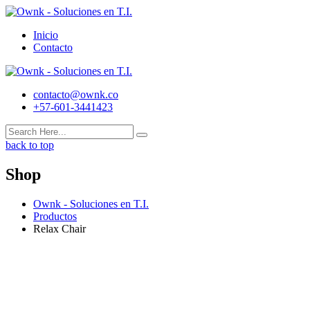
Skip
to
Inicio
content
Contacto
contacto@ownk.co
+57-601-3441423
back to top
Shop
Ownk - Soluciones en T.I.
Productos
Relax Chair