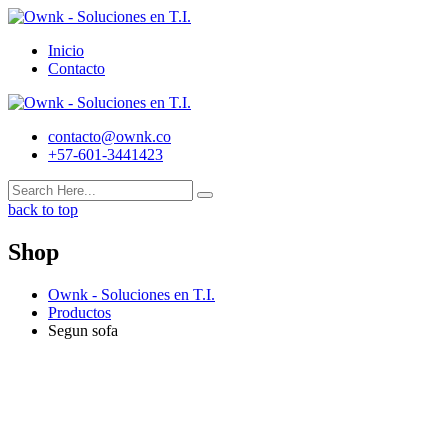
Skip
to
Inicio
content
Contacto
contacto@ownk.co
+57-601-3441423
back to top
Shop
Ownk - Soluciones en T.I.
Productos
Segun sofa