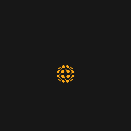
SUBSCRIBETE
Si desea tener información acerca de
productos y servicios de Ownk, ingrese su
correo a continuación. No se le enviará Spam ni
se compartirán sus datos a terceros.