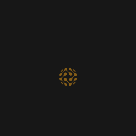
SUBSCRIBETE
Si desea tener información acerca de
productos y servicios de Ownk, ingrese su
correo a continuación. No se le enviará Spam ni
se compartirán sus datos a terceros.